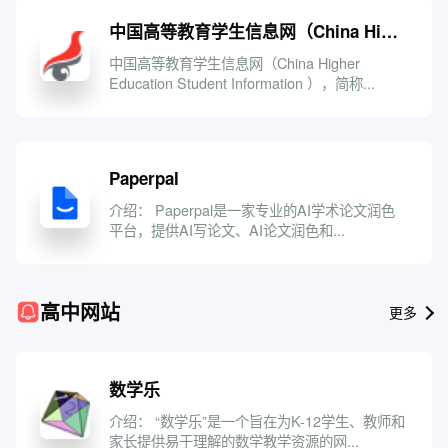
中国高等教育学生信息网（China Higher Education Student Information ），简称“学信网”，由教育部学生服务与素质发展中心主办。学信网依托中心建立的集高校招生、学籍学历、毕业生就业信息一体化的大型数据仓库
网址
分类名称
×
管理分类
中国高等教育学生信息网（China Higher
Education Student Information ），简称...
分类
取消
保存
Paperpal
介绍： Paperpal是一家专业的AI学术论文润色
取消
保存
平台，提供AI写论文、AI论文润色和...
高中网站
更多
数学乐
介绍： “数学乐”是一个旨在为K-12学生、教师和
家长提供易于理解的数学教学资源的网...