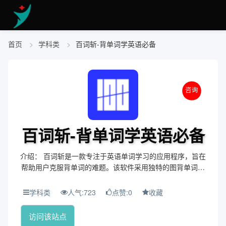
首页
学科类
百词斩-背单词学英语必备
咨询
百词斩-背单词学英语必备
介绍： 百词斩是一款专注于英语单词学习的应用程序，旨在
帮助用户克服背单词的难题。该软件采用独特的图背单词学
习法，结合海量词库，满足各年龄段用户的需求，并提供全
方位的单词解析和发音辅助，帮助用户更有效地记...
学科类
人气:723
点赞:0
收藏
访问该站点