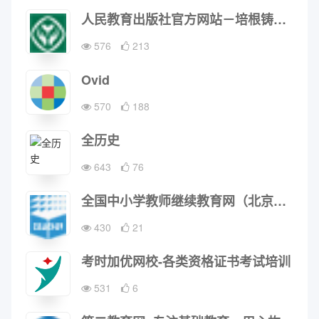
人民教育出版社官方网站－培根铸魂 启智增慧
576
213
Ovid
570
188
全历史
643
76
全国中小学教师继续教育网（北京继教网教育科技发展有限公司）
430
21
考时加优网校-各类资格证书考试培训
531
6